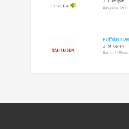
Gümligen
Baugewerbe / 
Raiffeisen B
St. Gallen
Banken / Finan