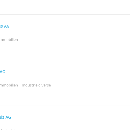
es AG
Immobilien
 AG
mmobilien | Industrie diverse
eiz AG