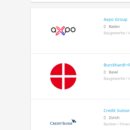
Axpo Group
Baden
Baugewerbe / I
Burckhardt+
Basel
Baugewerbe / 
Credit Suiss
Zürich
Banken / Finan