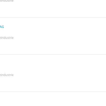
zindustrie
 AG
zindustrie
zindustrie