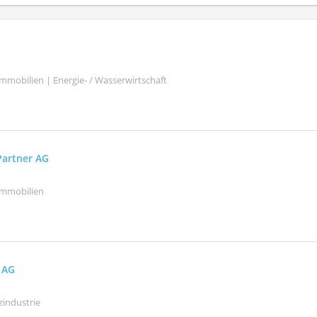
mmobilien | Energie- / Wasserwirtschaft
Partner AG
Immobilien
e AG
zindustrie