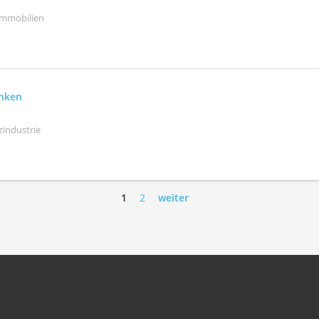
Immobilien
anken
zindustrie
1
2
weiter