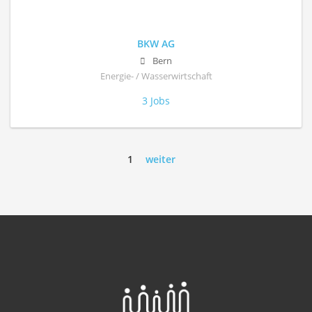
BKW AG
Bern
Energie- / Wasserwirtschaft
3 Jobs
1
weiter