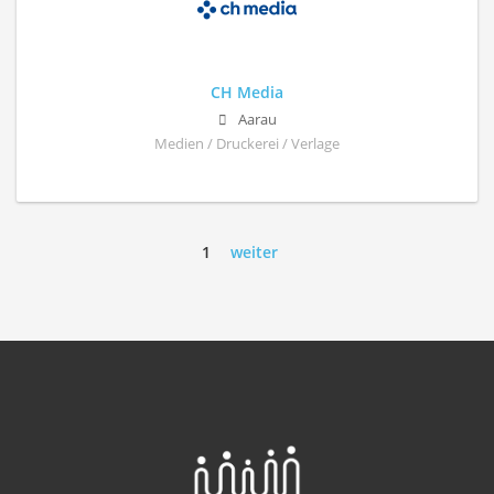
CH Media
Aarau
Medien / Druckerei / Verlage
1
weiter