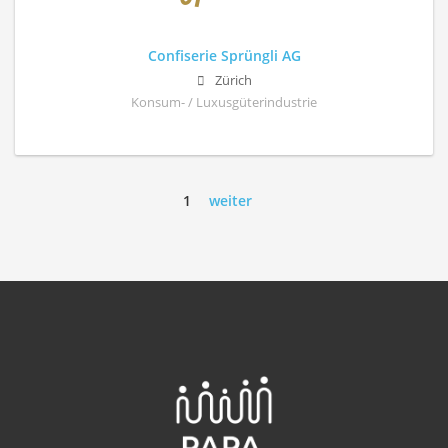
Confiserie Sprüngli AG
Zürich
Konsum- / Luxusgüterindustrie
1
weiter