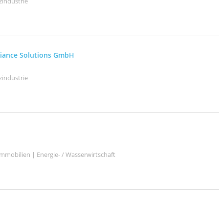
zindustrie
liance Solutions GmbH
zindustrie
mmobilien | Energie- / Wasserwirtschaft