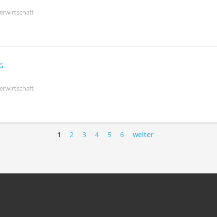
erwirtschaft
AG
erwirtschaft
1
2
3
4
5
6
weiter