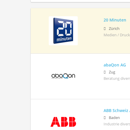
20 Minuten
Zürich
Medien / Drucke
abaQon AG
Zug
Beratung diver
ABB Schweiz
Baden
Industrie diver