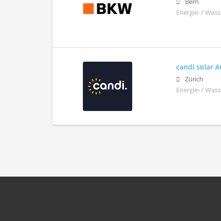
Bern
Energie- / Wass
candi solar 
Zürich
Energie- / Wass