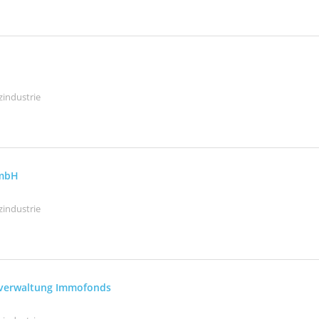
zindustrie
GmbH
zindustrie
sverwaltung Immofonds