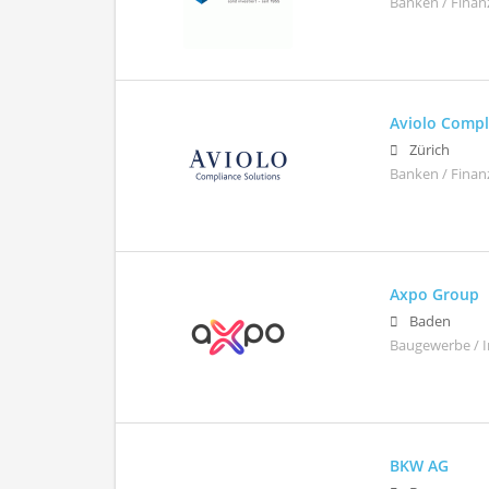
Banken / Finan
Aviolo Comp
Zürich
Banken / Finan
Axpo Group
Baden
Baugewerbe / I
BKW AG