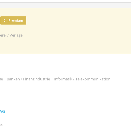
Premium
rei / Verlage
se | Banken / Finanzindustrie | Informatik / Telekommunikation
 AG
se