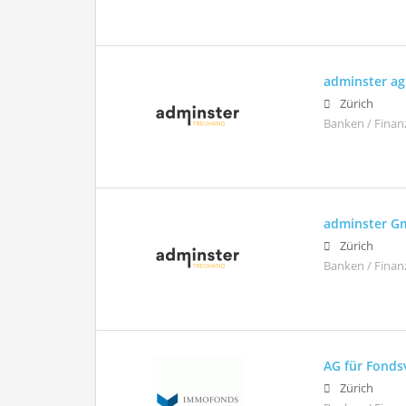
adminster ag
Zürich
Banken / Finan
adminster 
Zürich
Banken / Finan
AG für Fond
Zürich