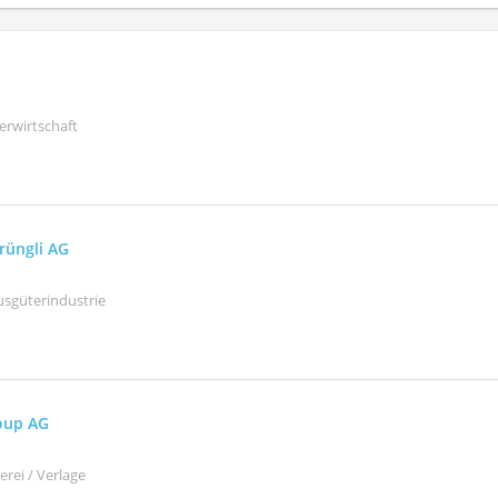
erwirtschaft
rüngli AG
sgüterindustrie
oup AG
rei / Verlage