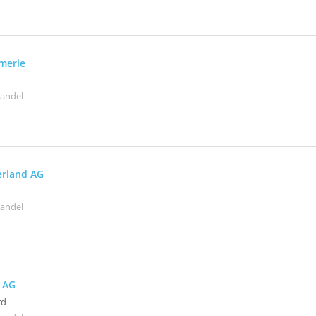
merie
handel
erland AG
handel
e AG
rd