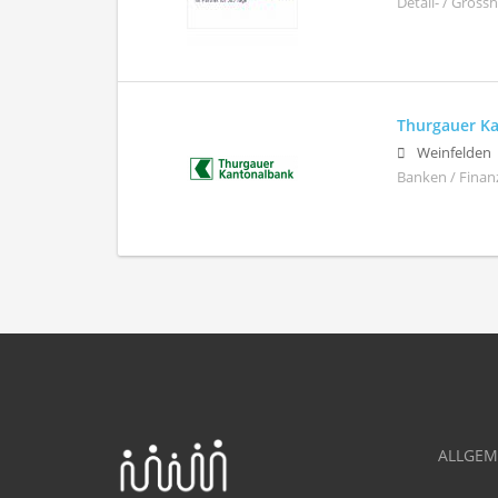
Detail- / Gross
Thurgauer K
Weinfelden
Banken / Finan
ALLGEM