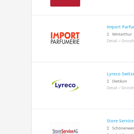
Import Parfu
Winterthur
Detail- / Gross
Lyreco Switz
Dietikon
Detail- / Gross
Store Servic
Schönenwe