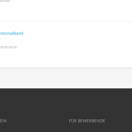
handel
antonalbank
zindustrie
EIN
FÜR BEWERBENDE