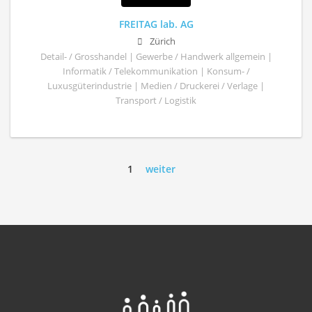
FREITAG lab. AG
Zürich
Detail- / Grosshandel | Gewerbe / Handwerk allgemein |
Informatik / Telekommunikation | Konsum- /
Luxusgüterindustrie | Medien / Druckerei / Verlage |
Transport / Logistik
1
weiter