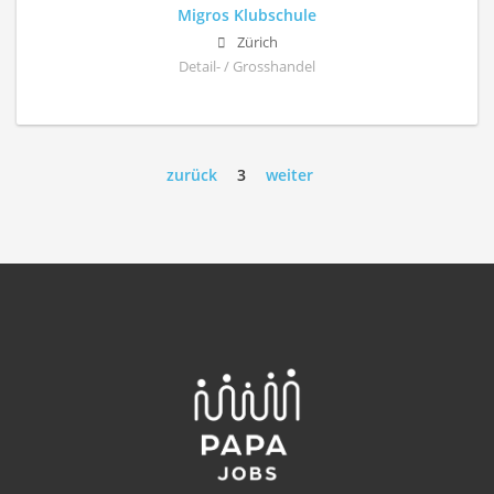
Migros Klubschule
Zürich
Detail- / Grosshandel
zurück
3
weiter