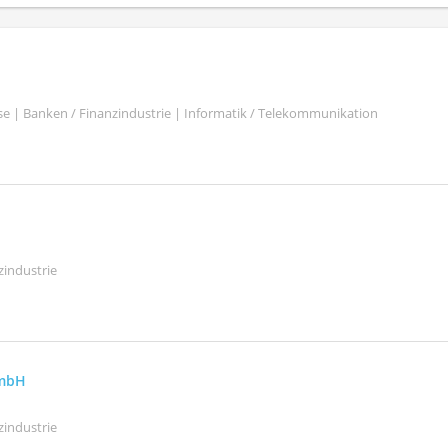
se | Banken / Finanzindustrie | Informatik / Telekommunikation
zindustrie
GmbH
zindustrie