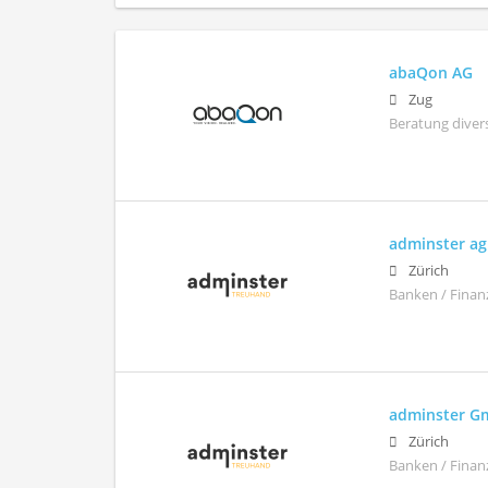
abaQon AG
Zug
Beratung diver
adminster ag
Zürich
Banken / Finan
adminster 
Zürich
Banken / Finan