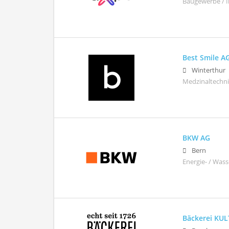
Baugewerbe / I
Best Smile A
Winterthur
Medzinaltechn
BKW AG
Bern
Energie- / Wass
Bäckerei KUL