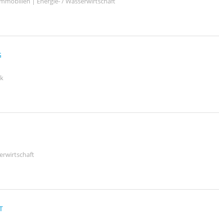
mmobilien | Energie- / Wasserwirtschaft
G
ik
erwirtschaft
T