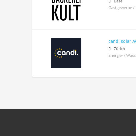
Basel
Gastgewerbe / 
candi solar 
Zürich
Energie- / Wass