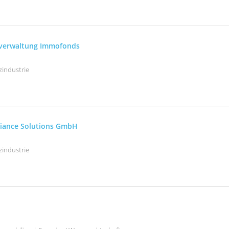
sverwaltung Immofonds
zindustrie
liance Solutions GmbH
zindustrie