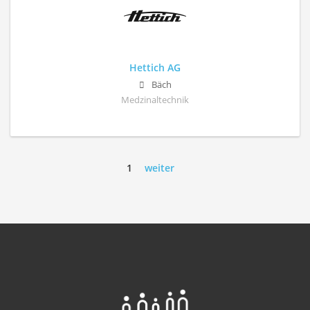
Hettich AG
Bäch
Medzinaltechnik
1
weiter