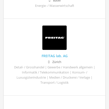
Basel
Energie- / Wasserwirtschaft
FREITAG lab. AG
Zürich
Detail- / Grosshandel | Gewerbe / Handwerk allgemein |
Informatik / Telekommunikation | Konsum- /
Luxusgüterindustrie | Medien / Druckerei / Verlage |
Transport / Logistik