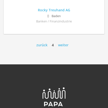
Rocky Treuhand AG
Baden
Banken / Finanzindustrie
zurück
4
weiter