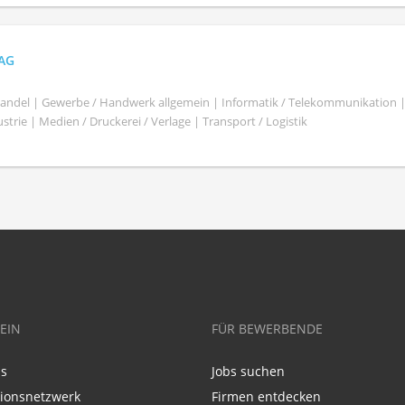
 AG
shandel | Gewerbe / Handwerk allgemein | Informatik / Telekommunikation 
trie | Medien / Druckerei / Verlage | Transport / Logistik
EIN
FÜR BEWERBENDE
ns
Jobs suchen
tionsnetzwerk
Firmen entdecken