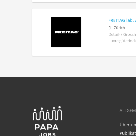
FREITAG lab.
Zürich
Detail- / Gros
Luxusgüterindus
ALLGEM
Über u
Publika