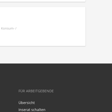
| Konsum- /
FÜR ARBEITGEBENDE
Übersicht
Inserat schalten