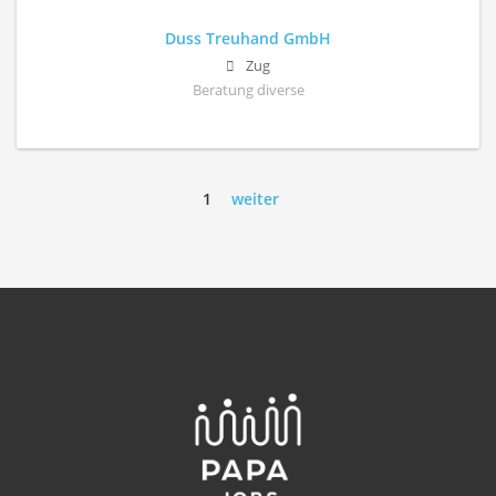
Duss Treuhand GmbH
Zug
Beratung diverse
1
weiter