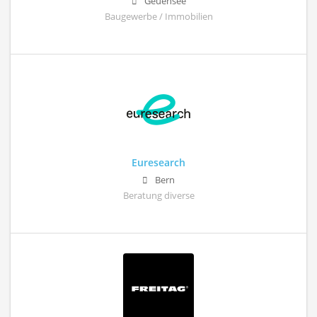
Geuensee
Baugewerbe / Immobilien
Euresearch
Bern
Beratung diverse