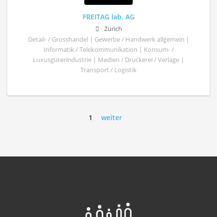
FREITAG lab. AG
Zürich
Detail- / Grosshandel | Gewerbe / Handwerk allgemein |
Informatik / Telekommunikation | Konsum- /
Luxusgüterindustrie | Medien / Druckerei / Verlage |
Transport / Logistik
1
weiter