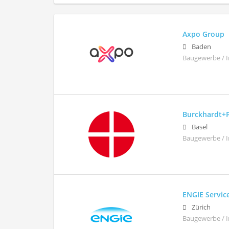
Axpo Group
Baden
Baugewerbe / I
Burckhardt+
Basel
Baugewerbe / 
ENGIE Servic
Zürich
Baugewerbe / 