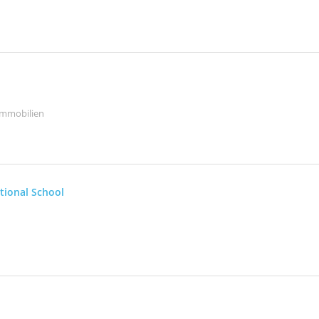
Immobilien
tional School
G