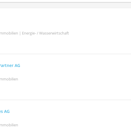
mmobilien | Energie- / Wasserwirtschaft
Partner AG
Immobilien
es AG
Immobilien