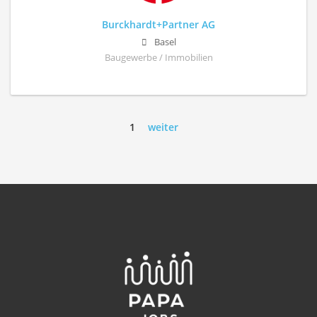
Burckhardt+Partner AG
Basel
Baugewerbe / Immobilien
1
weiter