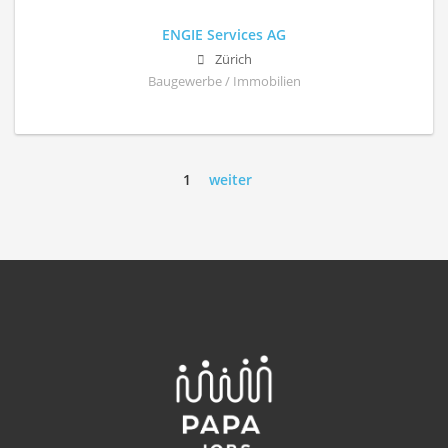
ENGIE Services AG
Zürich
Baugewerbe / Immobilien
1
weiter