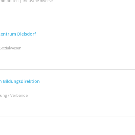
mmobilien | Industrie diverse
entrum Dielsdorf
 Sozialwesen
h Bildungsdirektion
ltung / Verbände