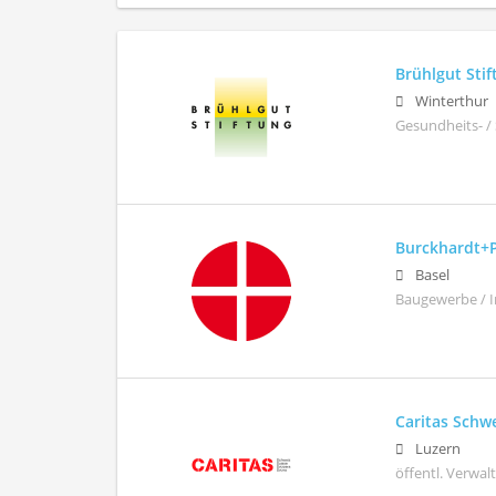
Brühlgut Sti
Winterthur
Gesundheits- /
Burckhardt+
Basel
Baugewerbe / 
Caritas Schw
Luzern
öffentl. Verwa