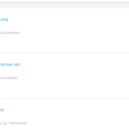
ftung
 Sozialwesen
Partner AG
Immobilien
eiz
ltung / Verbände