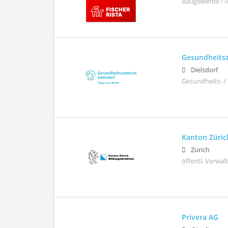
Baugewerbe / I
Gesundheitsz
Dielsdorf
Gesundheits- /
Kanton Züric
Zürich
öffentl. Verwa
Privera AG