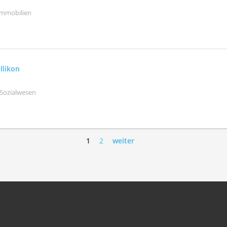
Immobilien
llikon
 Sozialwesen
1
2
weiter