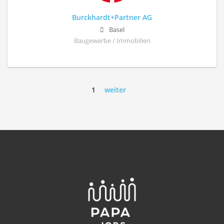
Burckhardt+Partner AG
Basel
Baugewerbe / Immobilien
1
weiter