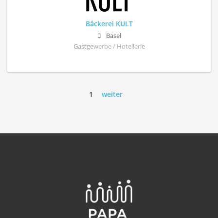
Bäckerei KULT
Basel
Gastgewerbe / Hotellerie
1
weiter