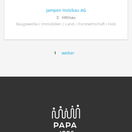
Jampen Holzbau AG
Hittnau
Baugewerbe / Immobilien | Land- / Forstwirtschaft / Holz
1
weiter