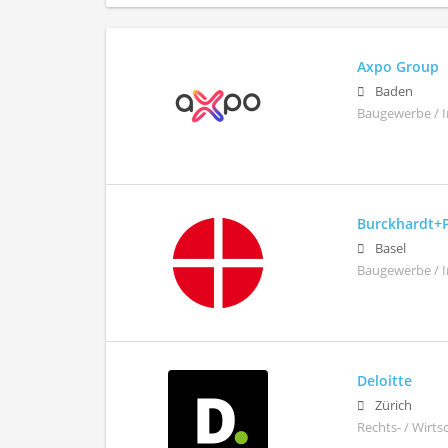
Axpo Group
Baden
Baugewerbe / I
Burckhardt+
Basel
Baugewerbe / 
Deloitte
Zürich
Rechts- / Wirt