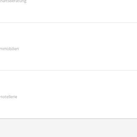
schaftsberatung
Immobilien
G
Hotellerie