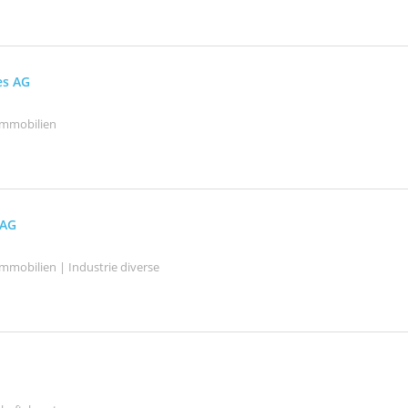
es AG
Immobilien
 AG
mmobilien | Industrie diverse