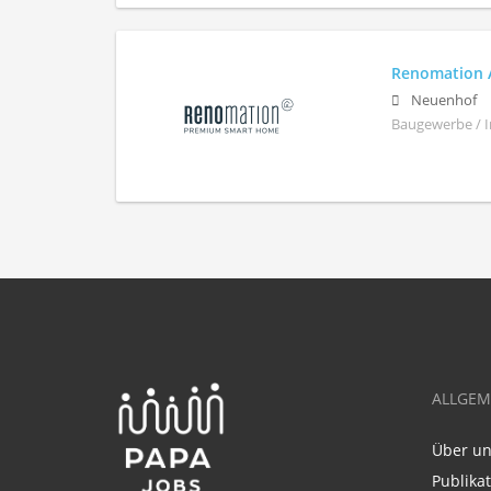
Renomation 
Neuenhof
Baugewerbe / I
ALLGEM
Über u
Publika