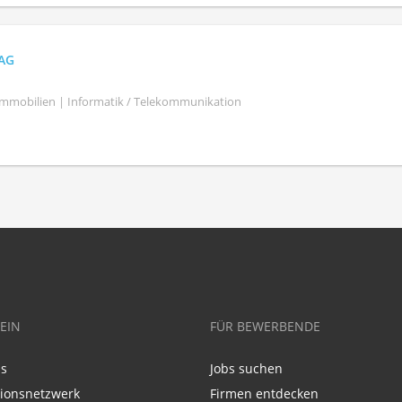
AG
mmobilien | Informatik / Telekommunikation
EIN
FÜR BEWERBENDE
ns
Jobs suchen
tionsnetzwerk
Firmen entdecken