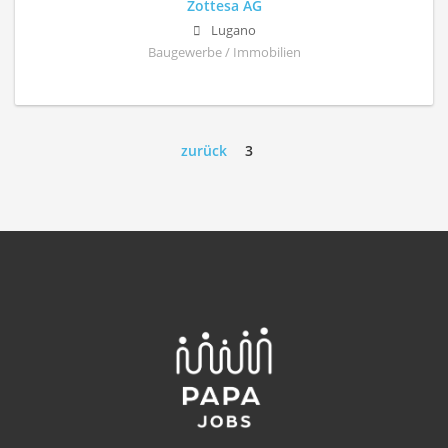
Zottesa AG
Lugano
Baugewerbe / Immobilien
zurück
3