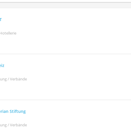
T
Hotellerie
eiz
ltung / Verbände
rian Stiftung
ltung / Verbände