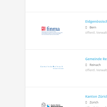
Eidgenössisc
Bern
öffentl. Verwa
Gemeinde Re
Reinach
öffentl. Verwa
Kanton Züric
Zürich