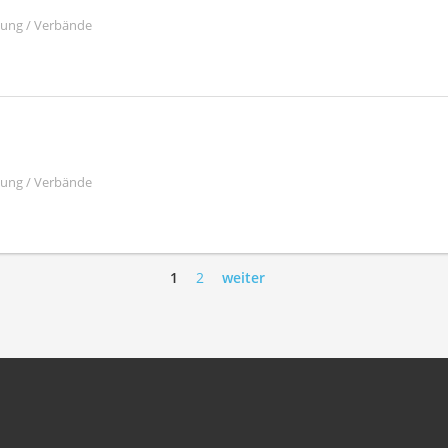
ltung / Verbände
ltung / Verbände
1
2
weiter