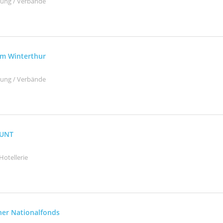
ltung / Verbände
m Winterthur
ltung / Verbände
BUNT
Hotellerie
her Nationalfonds