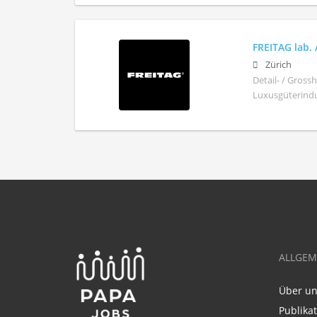
FREITAG lab.
Zürich
Detail- / Gros
Luxusgüterindus
ALLGEM
Über u
Publika