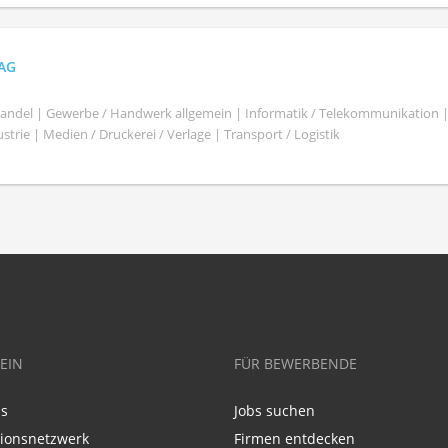
 AG
shandel | Gewerbe / Handwerk allgemein | Informatik / Telekommunikation 
trie | Medien / Druckerei / Verlage | Transport / Logistik
EIN
FÜR BEWERBENDE
ns
Jobs suchen
tionsnetzwerk
Firmen entdecken