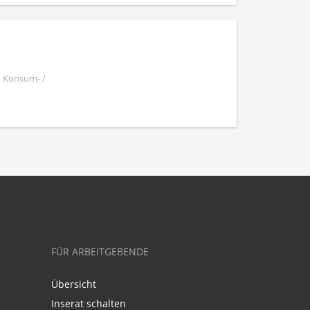
| Konsum- /
FÜR ARBEITGEBENDE
Übersicht
Inserat schalten