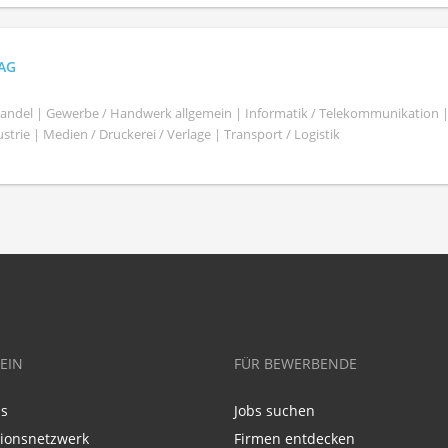
 AG
shandel | Gewerbe / Handwerk allgemein | Informatik / Telekommunikation 
trie | Medien / Druckerei / Verlage | Transport / Logistik
EIN
FÜR BEWERBENDE
ns
Jobs suchen
tionsnetzwerk
Firmen entdecken