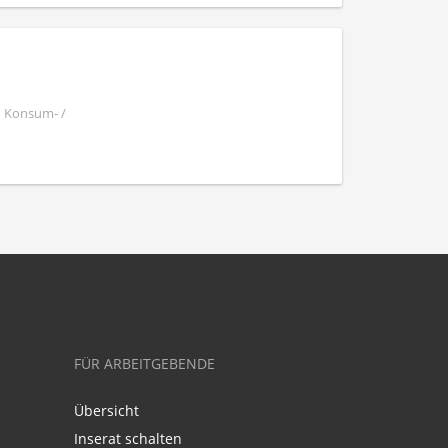
| Konsum- /
FÜR ARBEITGEBENDE
Übersicht
Inserat schalten