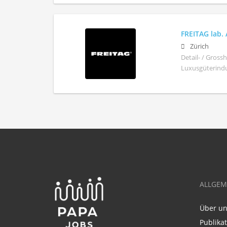
FREITAG lab.
Zürich
Detail- / Gros
Luxusgüterindus
ALLGEM
Über u
Publika