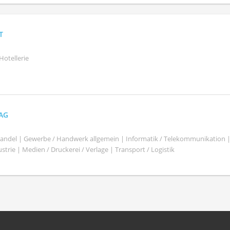
T
Hotellerie
 AG
shandel | Gewerbe / Handwerk allgemein | Informatik / Telekommunikation 
trie | Medien / Druckerei / Verlage | Transport / Logistik