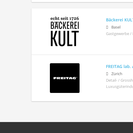
Bäckerei KUL
Basel
Gastgewerbe / 
FREITAG lab.
Zürich
Detail- / Gros
Luxusgüterindus