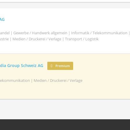
 AG
shandel | Gewerbe / Handwerk allgemein | Informatik / Telekommunikation 
trie | Medien / Druckerei / Verlage | Transport / Logistik
ia Group Schweiz AG
Premium
elekommunikation | Medien / Druckerei / Verlage