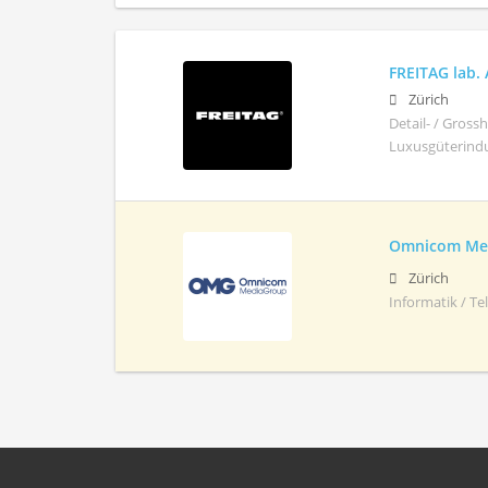
FREITAG lab.
Zürich
Detail- / Gros
Luxusgüterindus
Omnicom Med
Zürich
Informatik / T