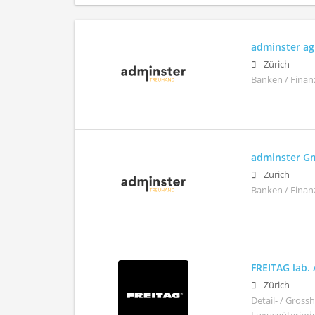
adminster ag
Zürich
Banken / Finan
adminster 
Zürich
Banken / Finan
FREITAG lab.
Zürich
Detail- / Gros