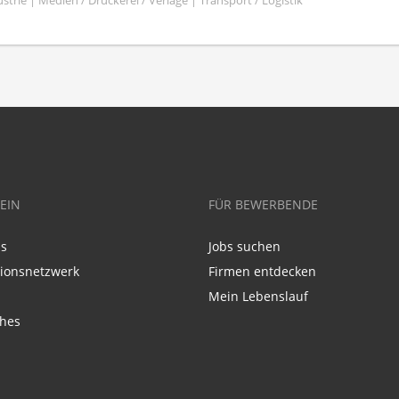
trie | Medien / Druckerei / Verlage | Transport / Logistik
EIN
FÜR BEWERBENDE
ns
Jobs suchen
tionsnetzwerk
Firmen entdecken
Mein Lebenslauf
ches