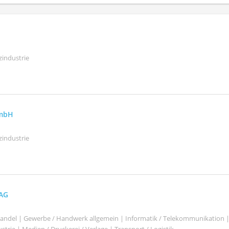
zindustrie
GmbH
zindustrie
 AG
shandel | Gewerbe / Handwerk allgemein | Informatik / Telekommunikation 