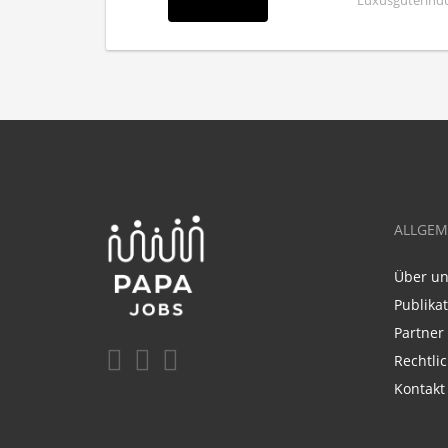
Luxusgüterindus
ALLGEM
Über u
Publika
Partner
Rechtli
Kontakt