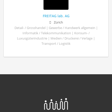
FREITAG lab. AG
Zürich
Detail- / Grosshandel | Gewerbe / Handwerk allgemein |
Informatik / Telekommunikation | Konsum- /
Luxusgüterindustrie | Medien / Druckerei / Verlage |
Transport / Logistik