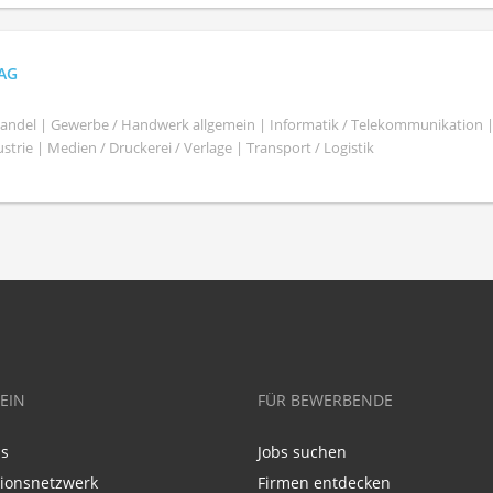
 AG
shandel | Gewerbe / Handwerk allgemein | Informatik / Telekommunikation 
trie | Medien / Druckerei / Verlage | Transport / Logistik
EIN
FÜR BEWERBENDE
ns
Jobs suchen
tionsnetzwerk
Firmen entdecken