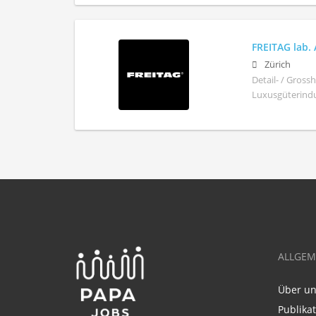
FREITAG lab.
Zürich
Detail- / Gros
Luxusgüterindus
ALLGEM
Über u
Publika