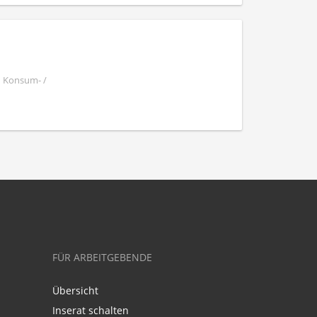
| Konsum- /
FÜR ARBEITGEBENDE
Übersicht
Inserat schalten