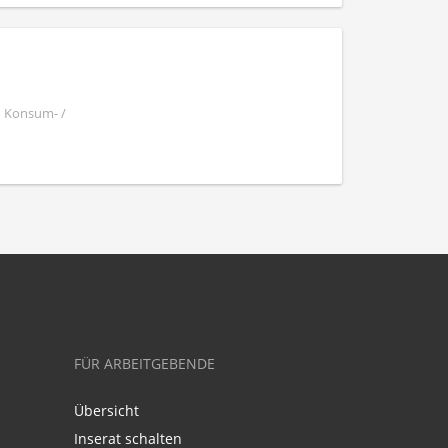
| Konsum- /
FÜR ARBEITGEBENDE
Übersicht
Inserat schalten