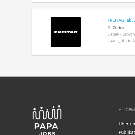
FREITAG lab.
Zürich
Detail- / Gros
Luxusgüterindus
ALLGEM
Über u
Publika