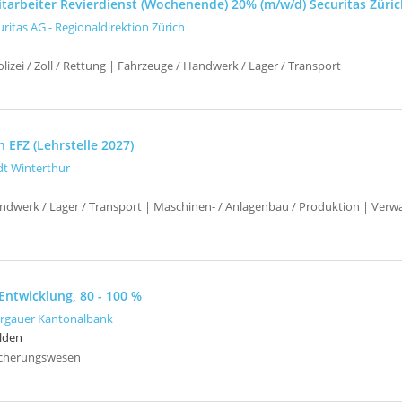
itarbeiter Revierdienst (Wochenende) 20% (m/w/d) Securitas Züri
uritas AG - Regionaldirektion Zürich
izei / Zoll / Rettung | Fahrzeuge / Handwerk / Lager / Transport
 EFZ (Lehrstelle 2027)
dt Winterthur
ndwerk / Lager / Transport | Maschinen- / Anlagenbau / Produktion | Verwa
 Entwicklung, 80 - 100 %
rgauer Kantonalbank
lden
icherungswesen