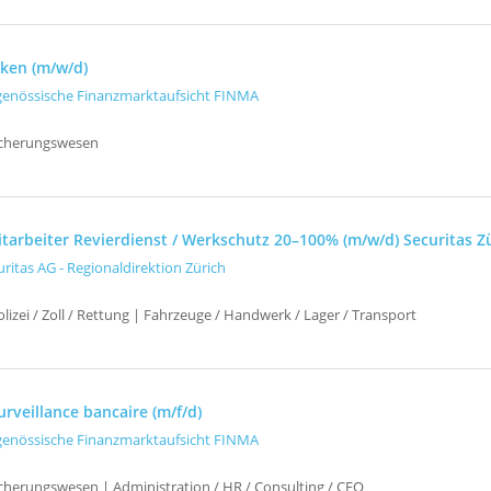
ken (m/w/d)
genössische Finanzmarktaufsicht FINMA
icherungswesen
itarbeiter Revierdienst / Werkschutz 20–100% (m/w/d) Securitas Z
uritas AG - Regionaldirektion Zürich
izei / Zoll / Rettung | Fahrzeuge / Handwerk / Lager / Transport
rveillance bancaire (m/f/d)
genössische Finanzmarktaufsicht FINMA
icherungswesen | Administration / HR / Consulting / CEO