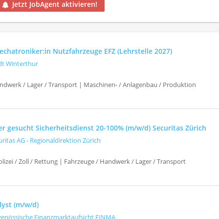
Jetzt JobAgent aktivieren!
chatroniker:in Nutzfahrzeuge EFZ (Lehrstelle 2027)
dt Winterthur
ndwerk / Lager / Transport | Maschinen- / Anlagenbau / Produktion
er gesucht Sicherheitsdienst 20-100% (m/w/d) Securitas Zürich
uritas AG - Regionaldirektion Zürich
izei / Zoll / Rettung | Fahrzeuge / Handwerk / Lager / Transport
lyst (m/w/d)
genössische Finanzmarktaufsicht FINMA