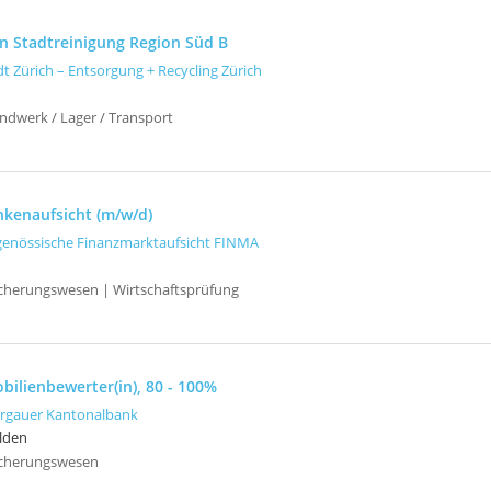
in Stadtreinigung Region Süd B
dt Zürich – Entsorgung + Recycling Zürich
ndwerk / Lager / Transport
nkenaufsicht (m/w/d)
genössische Finanzmarktaufsicht FINMA
icherungswesen | Wirtschaftsprüfung
bilienbewerter(in), 80 - 100%
rgauer Kantonalbank
lden
icherungswesen