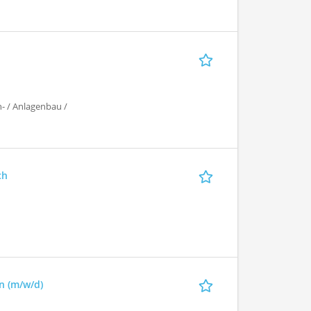
- / Anlagenbau /
ch
n (m/w/d)