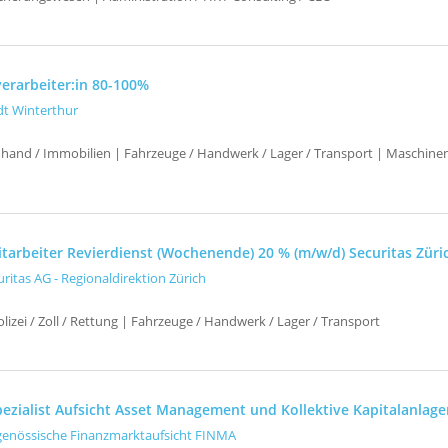
erarbeiter:in 80-100%
dt Winterthur
uhand / Immobilien | Fahrzeuge / Handwerk / Lager / Transport | Maschinen
itarbeiter Revierdienst (Wochenende) 20 % (m/w/d) Securitas Züri
uritas AG - Regionaldirektion Zürich
izei / Zoll / Rettung | Fahrzeuge / Handwerk / Lager / Transport
pezialist Aufsicht Asset Management und Kollektive Kapitalanlage
genössische Finanzmarktaufsicht FINMA