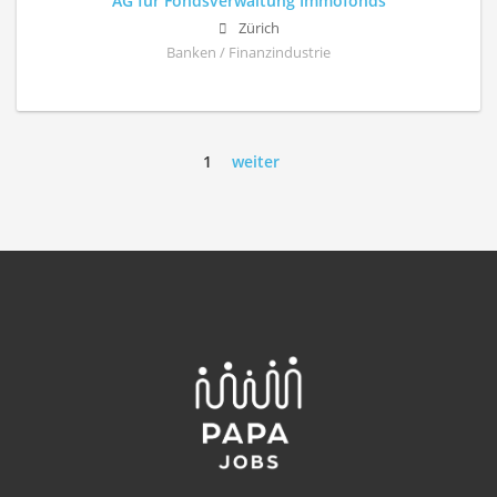
AG für Fondsverwaltung Immofonds
Zürich
Banken / Finanzindustrie
1
weiter