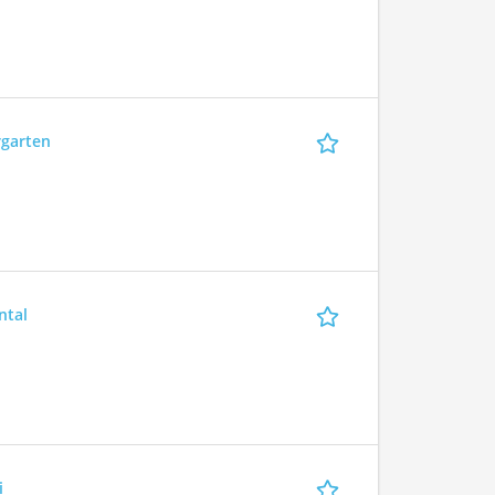
rgarten
ntal
i