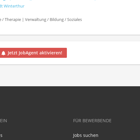
dt Winterthur
e / Therapie | Verwaltung / Bildung / Soziales
Jetzt JobAgent aktivieren!
EIN
FÜR BEWERBENDE
ns
Jobs suchen