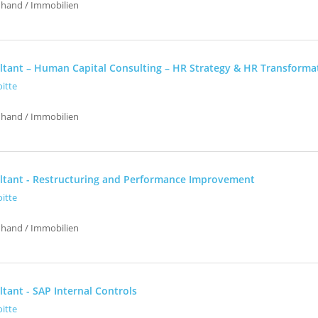
uhand / Immobilien
ltant – Human Capital Consulting – HR Strategy & HR Transforma
oitte
uhand / Immobilien
ltant - Restructuring and Performance Improvement
oitte
uhand / Immobilien
tant - SAP Internal Controls
oitte