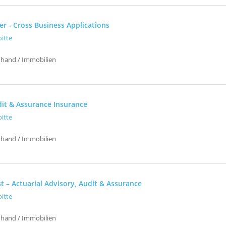
r - Cross Business Applications
oitte
uhand / Immobilien
it & Assurance Insurance
oitte
uhand / Immobilien
t – Actuarial Advisory, Audit & Assurance
oitte
uhand / Immobilien