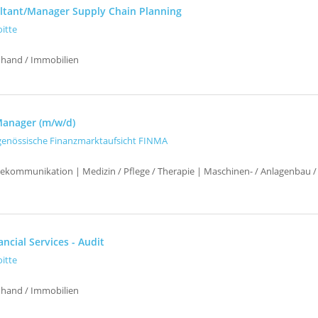
ltant/Manager Supply Chain Planning
oitte
uhand / Immobilien
Manager (m/w/d)
genössische Finanzmarktaufsicht FINMA
elekommunikation | Medizin / Pflege / Therapie | Maschinen- / Anlagenbau /
ncial Services - Audit
oitte
uhand / Immobilien