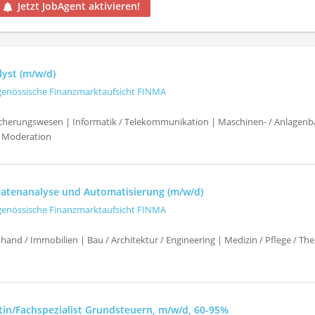
Jetzt JobAgent aktivieren!
lyst (m/w/d)
genössische Finanzmarktaufsicht FINMA
icherungswesen | Informatik / Telekommunikation | Maschinen- / Anlagenb
 Moderation
 Datenanalyse und Automatisierung (m/w/d)
genössische Finanzmarktaufsicht FINMA
hand / Immobilien | Bau / Architektur / Engineering | Medizin / Pflege / T
stin/Fachspezialist Grundsteuern, m/w/d, 60-95%