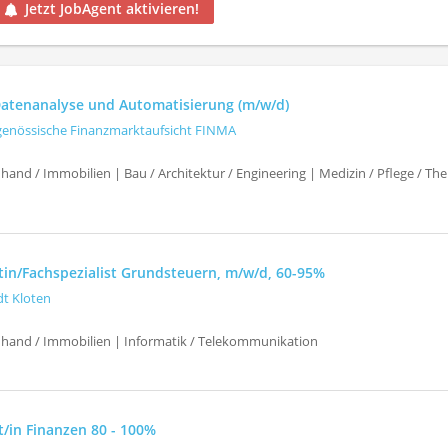
Jetzt JobAgent aktivieren!
 Datenanalyse und Automatisierung (m/w/d)
genössische Finanzmarktaufsicht FINMA
hand / Immobilien | Bau / Architektur / Engineering | Medizin / Pflege / T
stin/Fachspezialist Grundsteuern, m/w/d, 60-95%
dt Kloten
uhand / Immobilien | Informatik / Telekommunikation
t/in Finanzen 80 - 100%