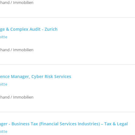
uhand / Immobilien
ge & Complex Audit - Zurich
oitte
uhand / Immobilien
lience Manager, Cyber Risk Services
oitte
uhand / Immobilien
ger - Business Tax (Financial Services Industries) – Tax & Legal
oitte