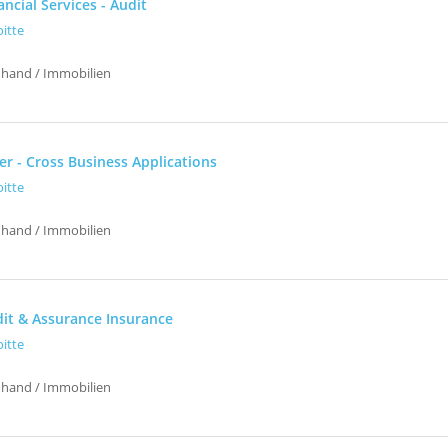
ncial Services - Audit
oitte
uhand / Immobilien
r - Cross Business Applications
oitte
uhand / Immobilien
it & Assurance Insurance
oitte
uhand / Immobilien