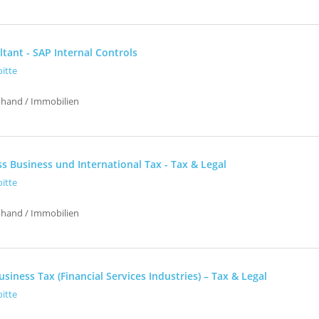
tant - SAP Internal Controls
oitte
uhand / Immobilien
s Business und International Tax - Tax & Legal
oitte
uhand / Immobilien
siness Tax (Financial Services Industries) – Tax & Legal
oitte