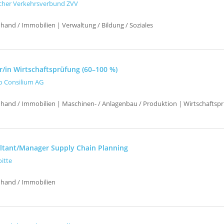
cher Verkehrsverbund ZVV
hand / Immobilien | Verwaltung / Bildung / Soziales
r/in Wirtschaftsprüfung (60–100 %)
o Consilium AG
uhand / Immobilien | Maschinen- / Anlagenbau / Produktion | Wirtschaftsp
ltant/Manager Supply Chain Planning
oitte
uhand / Immobilien