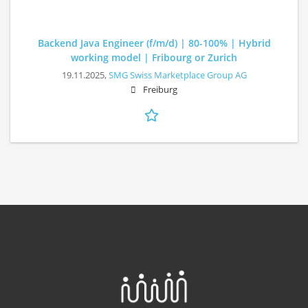
Backend Java Engineer (f/m/d) | 80-100% | Hybrid
working model | Fribourg or Zurich
19.11.2025,
SMG Swiss Marketplace Group AG
Freiburg