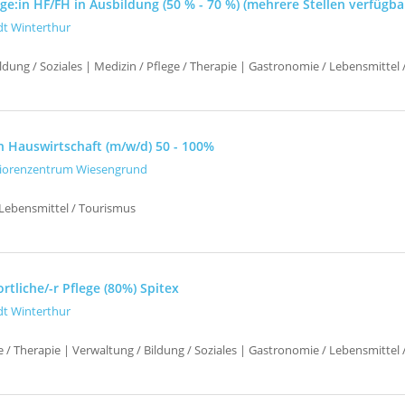
e:in HF/FH in Ausbildung (50 % - 70 %) (mehrere Stellen verfügba
dt Winterthur
ldung / Soziales | Medizin / Pflege / Therapie | Gastronomie / Lebensmittel
n Hauswirtschaft (m/w/d) 50 - 100%
iorenzentrum Wiesengrund
Lebensmittel / Tourismus
tliche/-r Pflege (80%) Spitex
dt Winterthur
e / Therapie | Verwaltung / Bildung / Soziales | Gastronomie / Lebensmittel