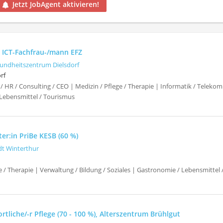
Jetzt JobAgent aktivieren!
s ICT-Fachfrau-/mann EFZ
undheitszentrum Dielsdorf
rf
/ HR / Consulting / CEO | Medizin / Pflege / Therapie | Informatik / Telek
Lebensmittel / Tourismus
er:in PriBe KESB (60 %)
dt Winterthur
e / Therapie | Verwaltung / Bildung / Soziales | Gastronomie / Lebensmittel
tliche/-r Pflege (70 - 100 %), Alterszentrum Brühlgut