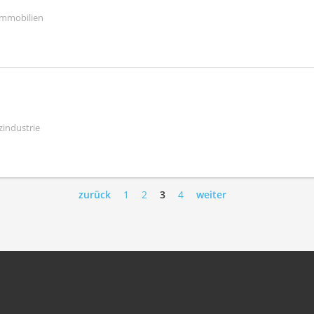
Immobilien
zindustrie
zurück
1
2
3
4
weiter