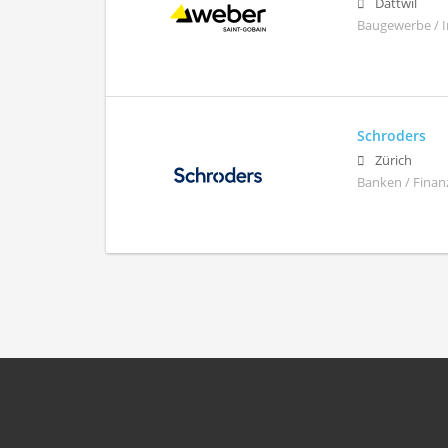
Dättwil
Baugewerbe / 
Schroders
Zürich
Banken / Finan