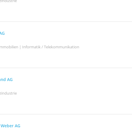
zindustrie
AG
mmobilien | Informatik / Telekommunikation
and AG
zindustrie
n Weber AG