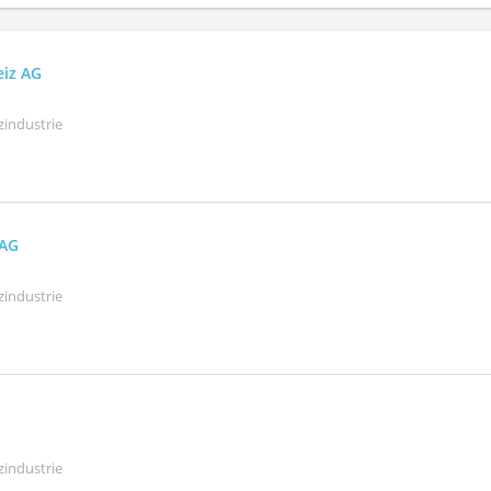
eiz AG
zindustrie
 AG
zindustrie
zindustrie