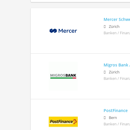
Mercer Schw
Zürich
Banken / Finan
Migros Bank
Zürich
Banken / Finan
PostFinance
Bern
Banken / Finan