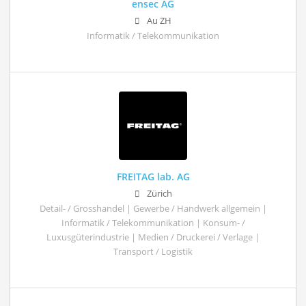
ensec AG
Au ZH
Informatik / Telekommunikation
FREITAG lab. AG
Zürich
Detail- / Grosshandel | Gewerbe / Handwerk allgemein |
Informatik / Telekommunikation | Konsum- /
Luxusgüterindustrie | Medien / Druckerei / Verlage |
Transport / Logistik