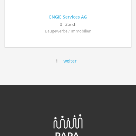
ENGIE Services AG
Zürich
Baugewerbe / Immobilien
1
weiter