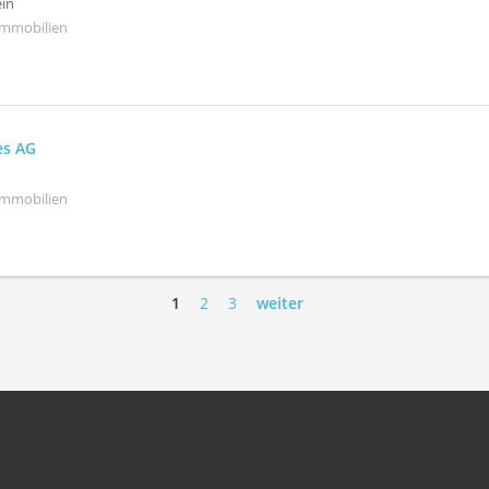
in
Immobilien
es AG
Immobilien
1
2
3
weiter