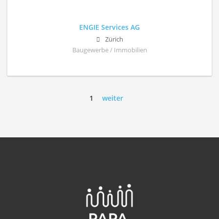
ENGIE Services AG
Zürich
Baugewerbe / Immobilien
1
weiter