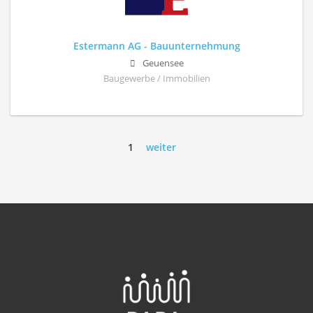
Estermann AG - Bauunternehmung
Geuensee
Baugewerbe / Immobilien
1
weiter