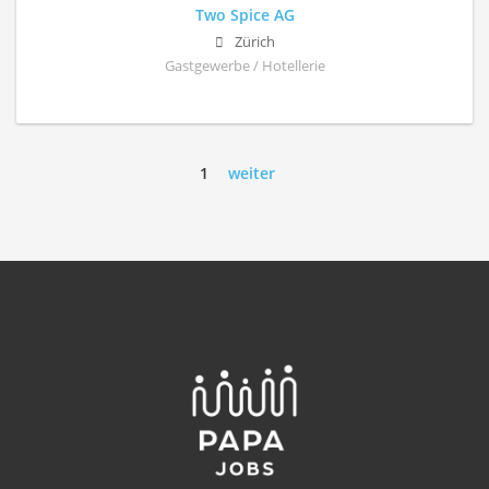
Two Spice AG
Zürich
Gastgewerbe / Hotellerie
1
weiter