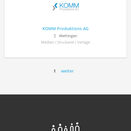
KOMM Produktions AG
Wettingen
Medien / Druckerei / Verlage
1
weiter