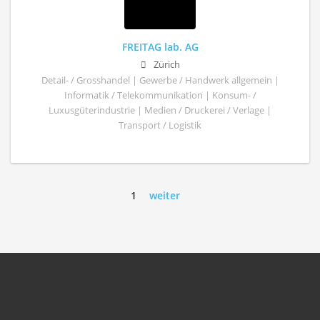
FREITAG lab. AG
Zürich
Detail- / Grosshandel | Gewerbe / Handwerk allgemein |
Informatik / Telekommunikation | Konsum- /
Luxusgüterindustrie | Medien / Druckerei / Verlage |
Transport / Logistik
1
weiter