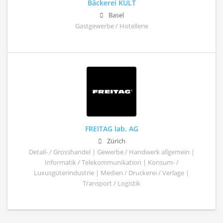
Bäckerei KULT
Basel
Gastgewerbe / Hotellerie
FREITAG lab. AG
Zürich
Detail- / Grosshandel | Gewerbe / Handwerk allgemein |
Informatik / Telekommunikation | Konsum- /
Luxusgüterindustrie | Medien / Druckerei / Verlage |
Transport / Logistik